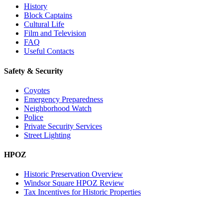
History
Block Captains
Cultural Life
Film and Television
FAQ
Useful Contacts
Safety & Security
Coyotes
Emergency Preparedness
Neighborhood Watch
Police
Private Security Services
Street Lighting
HPOZ
Historic Preservation Overview
Windsor Square HPOZ Review
Tax Incentives for Historic Properties